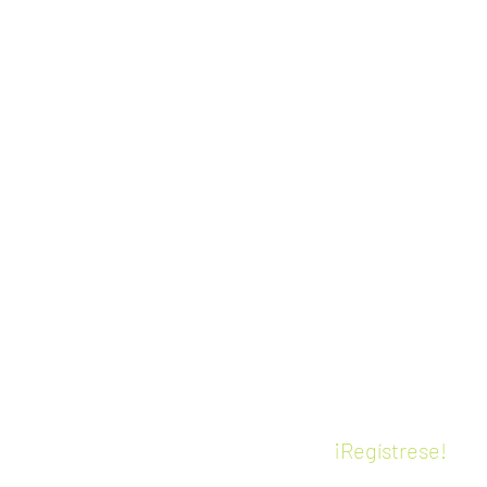
SOLUCIONES
L
PREMIUM
p
pCon.planner PRO
 ME
v
pCon.basket PRO
CE
i
Realidad virtual
c
¡Regístrese!
l
Formación certificada
m
entada