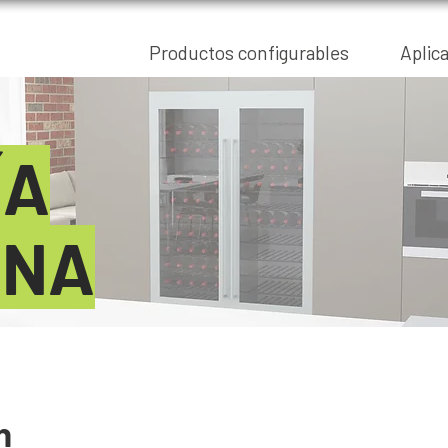
Productos configurables
Aplic
ÍA
INA
n