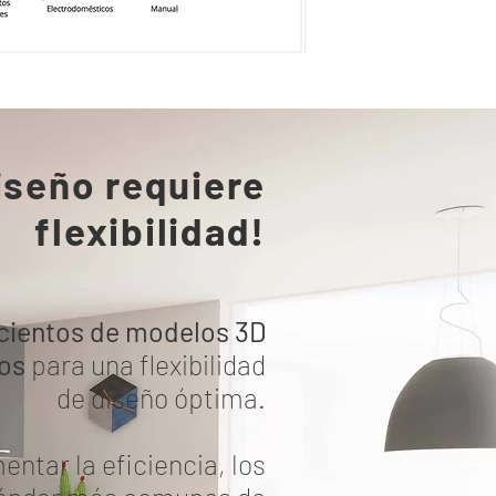
iseño requiere
flexibilidad!
cientos de modelos 3D
os
para una flexibilidad
de diseño óptima.
ntar la eficiencia, los