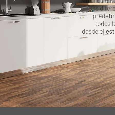
tamaños est
los dife
predefi
todos l
desde el
est