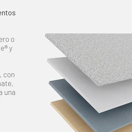
entos
ero o
e® y
, con
mate,
a una
d