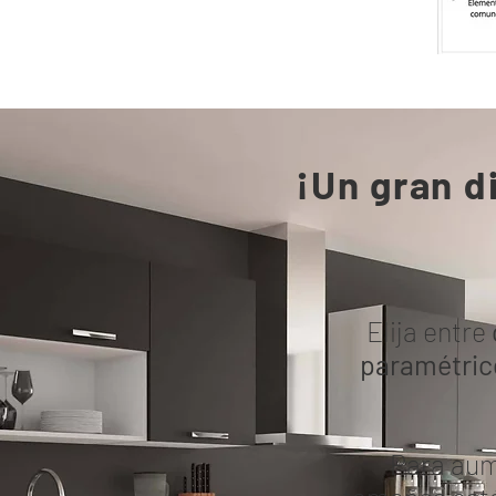
¡Un gran d
Elija entre
paramétric
Para aume