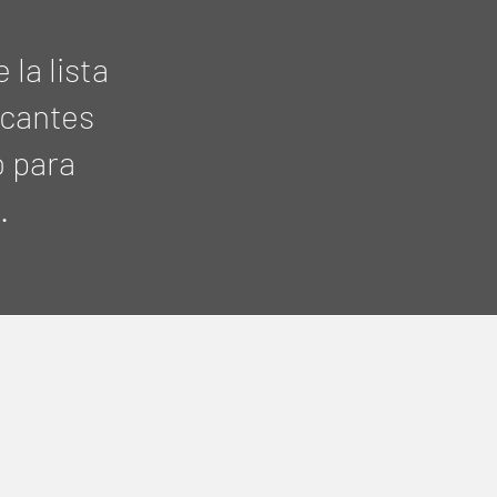
la lista
icantes
o para
.