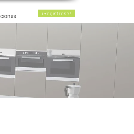
¡Regístrese!
aciones