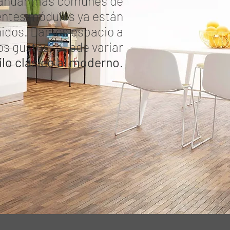
ándar más comunes de
rentes módulos ya están
nidos. Damos espacio a
os gustos, puede variar
ilo clásico al moderno
.