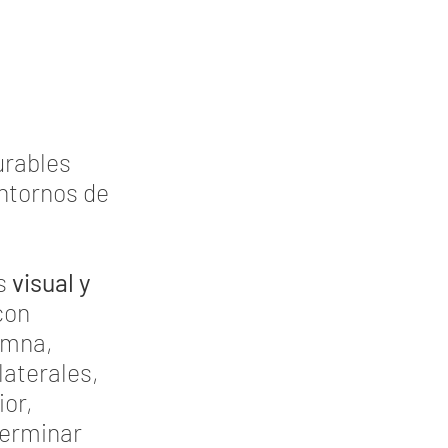
urables
ntornos de
es
visual y
con
umna,
laterales,
ior,
terminar