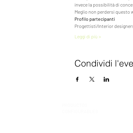
invece la possibilità di conce
Meglio non perdersi questo 
Profilo partecipanti
Progettisti/Interior designer
Leggi di più >
Condividi l'ev
PRODUCTOS
SOLUCIONES
CONFIGURABLES
GRATUITAS
pCon.planner
¿Qué son?
pCon.basket 
Biblioteca cocina