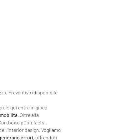
zzo, Preventivo) disponibile 
n. E qui entra in gioco 
 mobilità
. Oltre alla 
pCon.box o pCon.facts.
dell’interior design. Vogliamo 
 generano errori
, offrendoti 