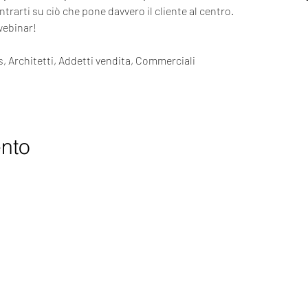
ntrarti su ciò che pone davvero il cliente al centro.
webinar!
s, Architetti, Addetti vendita, Commerciali
ento
SOLUCIONES
L
PREMIUM
p
pCon.planner PRO
 ME
v
pCon.basket PRO
CE
i
Realidad virtual
c