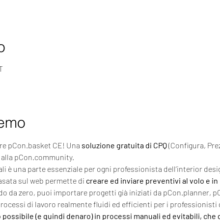
o
T
remo
are pCon.basket CE! Una 
soluzione gratuita di CPQ 
(Configura, Pre
ti alla pCon.community.
i è una parte essenziale per ogni professionista dell’interior desig
asata sul web permette di 
creare ed inviare preventivi al volo e in
do da zero, puoi importare progetti già iniziati da pCon.planner, 
rocessi di lavoro realmente fluidi ed efficienti per i professionisti 
possibile (e quindi denaro) in processi manuali ed evitabili, che