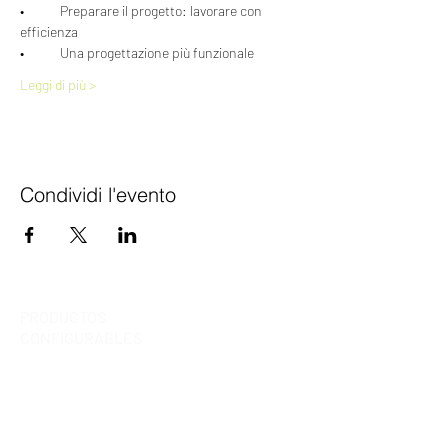
•	Preparare il progetto: lavorare con 
efficienza
•	Una progettazione più funzionale
Leggi di più >
Condividi l'evento
PRODUCTOS
CONFIGURABLES
¿Qué son?
Biblioteca cocina
Biblioteca hogar